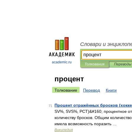
Словари и энциклоп
academic.ru
Толкования
Переводы
процент
Толкование
Перевод
Книги
Процент отражённых бросков (хокке
71
SV%, SVS%, PCT)&#160; процентное от
количеству бросков. Общим количество
имела возможность поразить …
Википедия